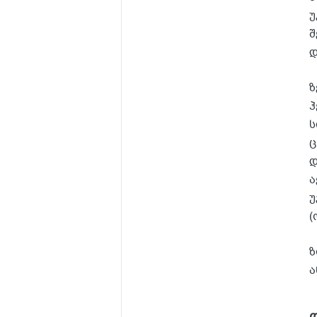
უ
შ
დ
ზ
ჰ
ს
ც
დ
ა
უ
(
ზ
ა