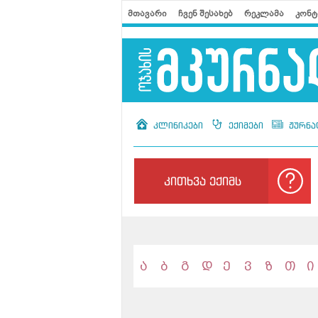
მთავარი
ჩვენ შესახებ
რეკლამა
კონტ
კლინიკები
ექიმები
ჟურნა
კითხვა ექიმს
ა
ბ
გ
დ
ე
ვ
ზ
თ
ი