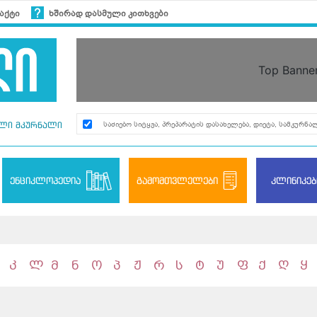
აქტი
ხშირად დასმული კითხვები
Top Banne
ლი მკურნალი
ენციკლოპედია
გამომთვლელები
კლინიკებ
კ
ლ
მ
ნ
ო
პ
ჟ
რ
ს
ტ
უ
ფ
ქ
ღ
ყ