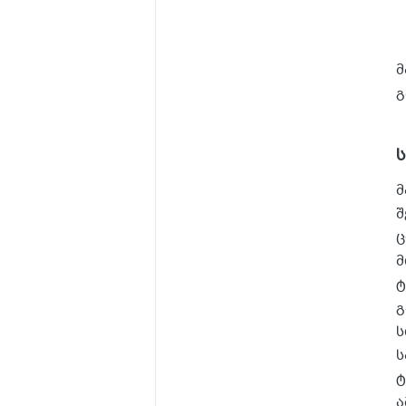
მ
გ
მ
შ
ც
მ
ტ
გ
ს
ს
ტ
ა