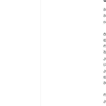
მ
მ
ი
ტ
დ
რ
შ
კ
(
კ
დ
მ
რ
კ