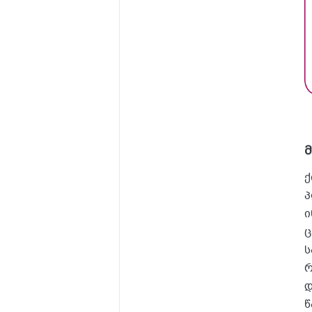
ქ
პ
ი
ც
ს
რ
დ
წ