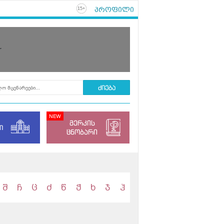
პროფილი
+
15
r
მერკის
ი
ცნობარი
შ
ჩ
ც
ძ
წ
ჭ
ხ
ჯ
ჰ