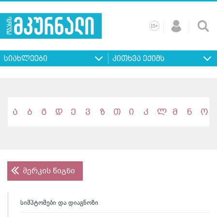
+
15
მთავარი
ჩვენ
რეკლამა
კონტაქტი
პროფილ
შესახებ
ხშირად
+
15
დასმული
სიახლეები
კითხვა ექიმს
კითხვები
ა
ბ
გ
დ
ე
ვ
ზ
თ
ი
კ
ლ
მ
ნ
ო
მერკის წიგნი
სიმპტომები და დიაგნოზი