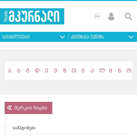
+
15
მთავარი
ჩვენ
რეკლამა
კონტაქტი
პროფილ
შესახებ
ხშირად
+
15
დასმული
სიახლეები
კითხვა ექიმს
კითხვები
ა
ბ
გ
დ
ე
ვ
ზ
თ
ი
კ
ლ
მ
ნ
ო
მერკის წიგნი
სიმპტომები