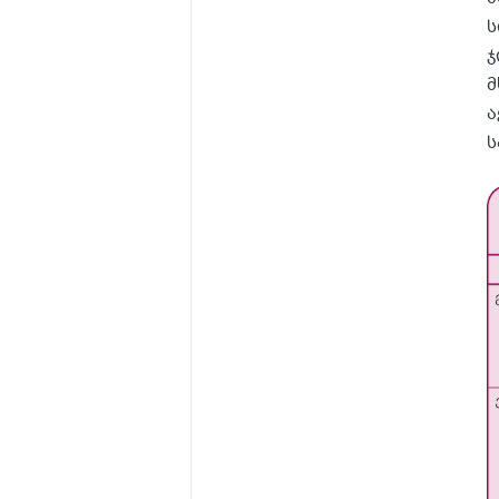
ს
ჯ
მ
ა
ს