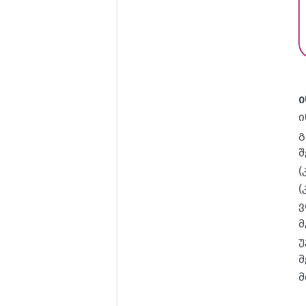
ი
ი
გ
შ
(
(
ვ
მ
უ
მ
მ