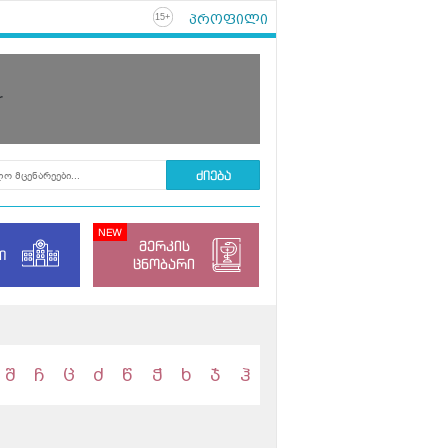
პროფილი
+
15
r
მერკის
ი
ცნობარი
შ
ჩ
ც
ძ
წ
ჭ
ხ
ჯ
ჰ