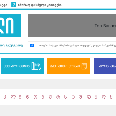
აქტი
ხშირად დასმული კითხვები
Top Banne
ლი მკურნალი
ენციკლოპედია
გამომთვლელები
კლინიკებ
კ
ლ
მ
ნ
ო
პ
ჟ
რ
ს
ტ
უ
ფ
ქ
ღ
ყ