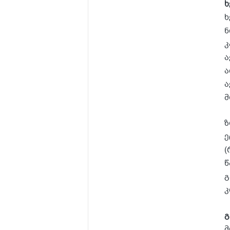
ხ
ხ
ნ
კ
ა
ა
ა
მ
ზ
ე
(
წ
გ
კ
გ
მ