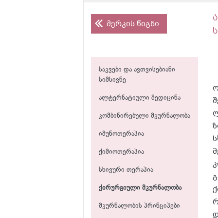
მერკის წიგნი
ს
საკვები და ავთვისებიანი
სიმსივნე
ო
ალტერნატიული მედიცინა
შ
ლ
კომბინირებული მკურნალობა
ზ
იმუნოთერაპია
ს
მ
ქიმიოთერაპია
კ
სხივური თერაპია
გ
ქ
ქირურგიული მკურნალობა
რ
მკურნალობის პრინციპები
დ