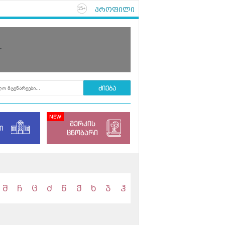
პროფილი
+
15
r
მერკის
ი
ცნობარი
შ
ჩ
ც
ძ
წ
ჭ
ხ
ჯ
ჰ