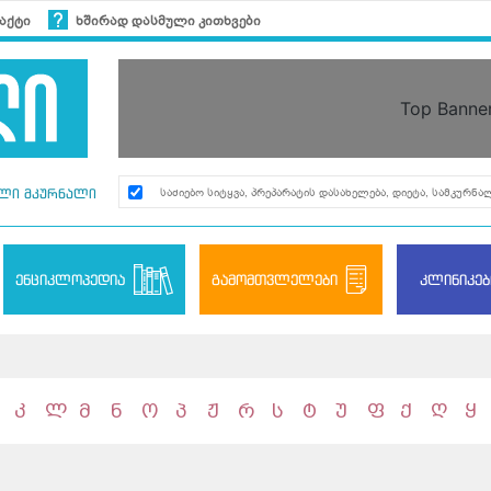
აქტი
ხშირად დასმული კითხვები
Top Banne
ლი მკურნალი
ენციკლოპედია
გამომთვლელები
კლინიკებ
კ
ლ
მ
ნ
ო
პ
ჟ
რ
ს
ტ
უ
ფ
ქ
ღ
ყ