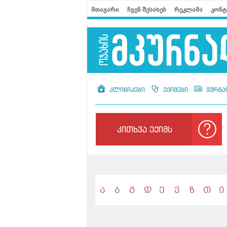
მთავარი
ჩვენ შესახებ
რეკლამა
კონტ
კლინიკები
ექიმები
ჟურნა
კითხვა ექიმს
ა
ბ
გ
დ
ე
ვ
ზ
თ
ი