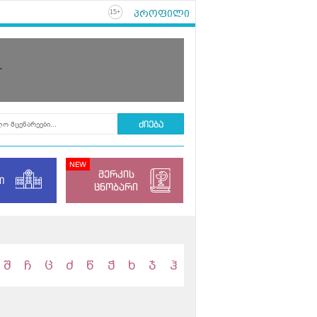
პროფილი
+
15
r
მერკის
ი
ცნობარი
შ
ჩ
ც
ძ
წ
ჭ
ხ
ჯ
ჰ