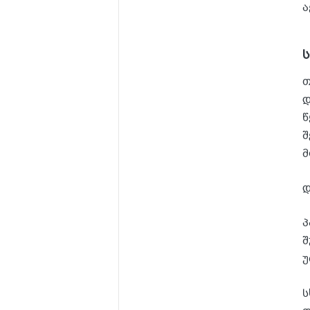
ა
თ
დ
წ
შ
მ
დ
პ
შ
უ
ს