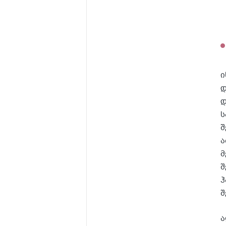
ი
დ
დ
ს
შ
ა
მ
შ
ჰ
შ
ა