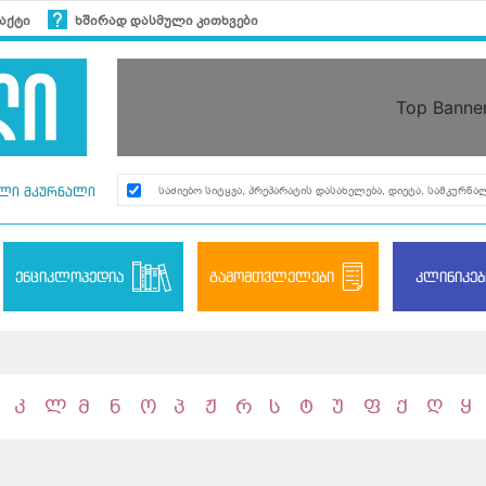
აქტი
ხშირად დასმული კითხვები
Top Banne
ლი მკურნალი
ენციკლოპედია
გამომთვლელები
კლინიკებ
კ
ლ
მ
ნ
ო
პ
ჟ
რ
ს
ტ
უ
ფ
ქ
ღ
ყ