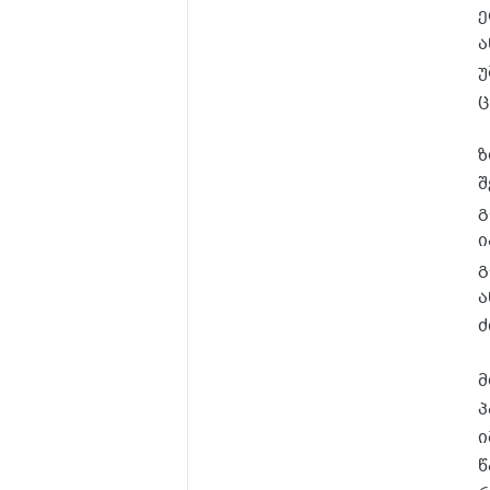
ე
ა
უ
ც
ზ
შ
გ
ი
გ
ა
ძ
მ
პ
ი
წ