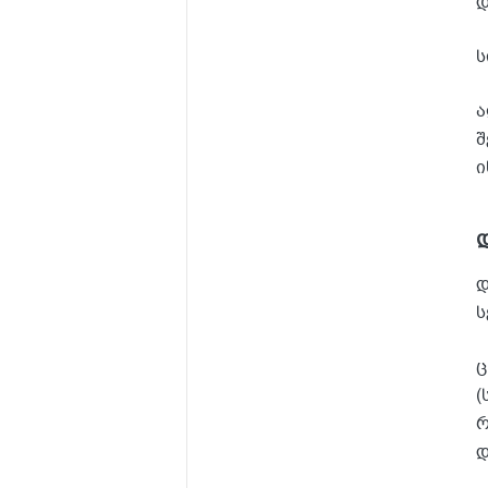
დ
ს
ა
შ
ი
დ
ს
ც
(
რ
დ