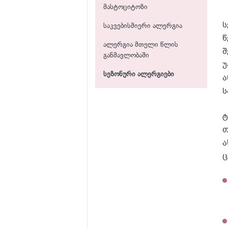
მასტოციტოზი
ს
საკვებისმიერი ალერგია
წ
ალერგია მთელი წლის
შ
განმავლობაში
უ
სეზონური ალერგიები
ა
ს
ტ
თ
ა
ც