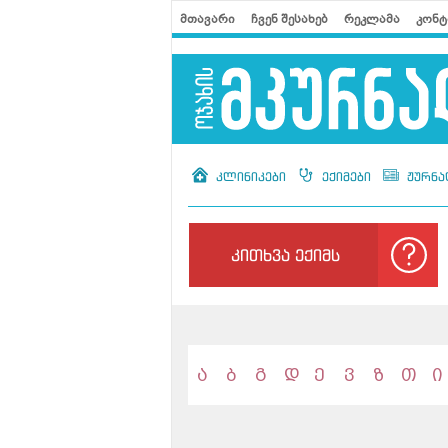
მთავარი
ჩვენ შესახებ
რეკლამა
კონტ
კლინიკები
ექიმები
ჟურნა
კითხვა ექიმს
ა
ბ
გ
დ
ე
ვ
ზ
თ
ი