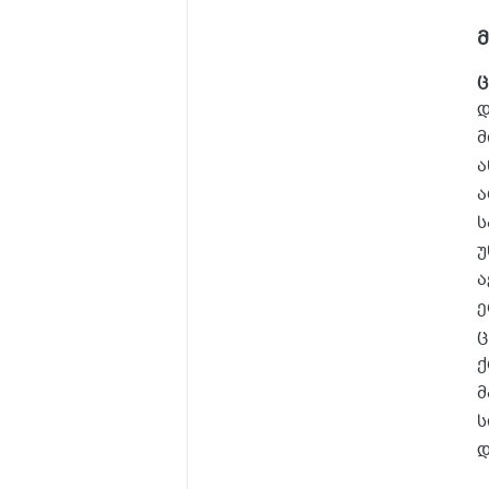
ც
დ
მ
ა
ა
ს
უ
ა
ე
ც
ქ
მ
ს
დ