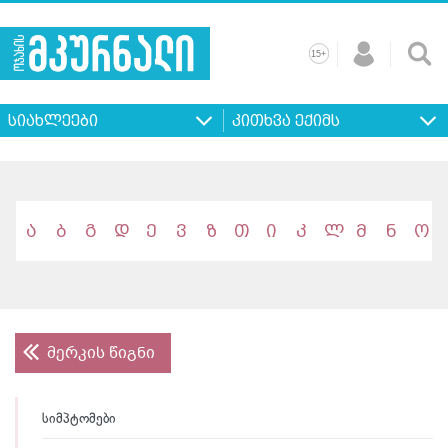
+
15
მთავარი
ჩვენ
რეკლამა
კონტაქტი
პროფილ
შესახებ
ხშირად
+
15
დასმული
სიახლეები
კითხვა ექიმს
კითხვები
ა
ბ
გ
დ
ე
ვ
ზ
თ
ი
კ
ლ
მ
ნ
ო
მერკის წიგნი
სიმპტომები