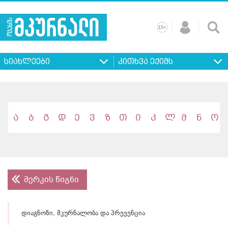
+
15
მთავარი
ჩვენ
რეკლამა
კონტაქტი
პროფილ
შესახებ
ხშირად
+
15
დასმული
სიახლეები
კითხვა ექიმს
კითხვები
ა
ბ
გ
დ
ე
ვ
ზ
თ
ი
კ
ლ
მ
ნ
ო
მერკის წიგნი
დიაგნოზი, მკურნალობა და პრევენცია