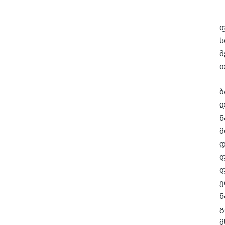
ფ
ს
მ
თ
ბ
დ
ნ
მ
დ
ფ
ფ
ე
ნ
გ
მ