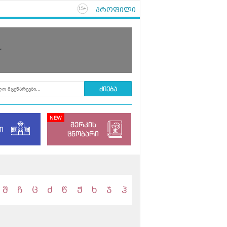
პროფილი
+
15
r
მერკის
ი
ცნობარი
შ
ჩ
ც
ძ
წ
ჭ
ხ
ჯ
ჰ