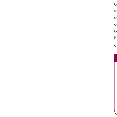
ფ
ა
მ
ა
(
მ
გ