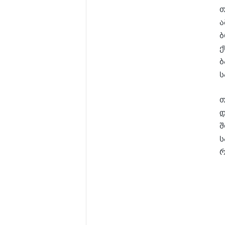
თ
ა
ბ
ქ
ბ
ს
თ
დ
შ
ს
რ