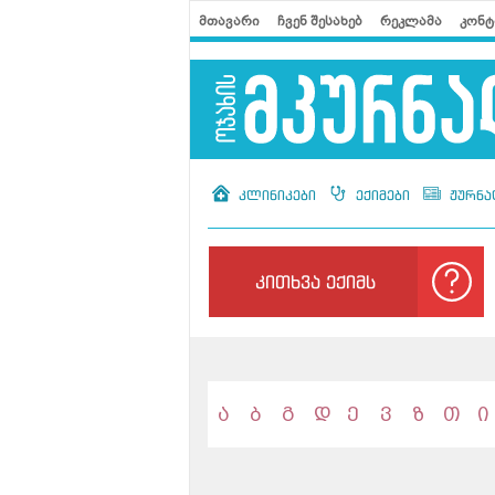
მთავარი
ჩვენ შესახებ
რეკლამა
კონტ
კლინიკები
ექიმები
ჟურნა
კითხვა ექიმს
ა
ბ
გ
დ
ე
ვ
ზ
თ
ი