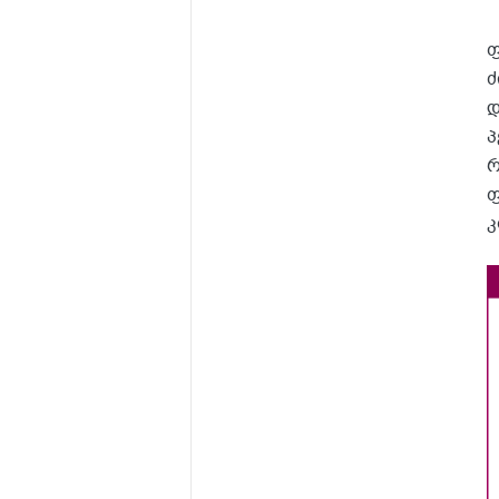
ფ
ძ
დ
პ
რ
ფ
კ