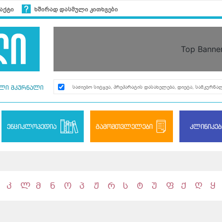
აქტი
ხშირად დასმული კითხვები
Top Banne
ლი მკურნალი
ენციკლოპედია
გამომთვლელები
კლინიკებ
კ
ლ
მ
ნ
ო
პ
ჟ
რ
ს
ტ
უ
ფ
ქ
ღ
ყ