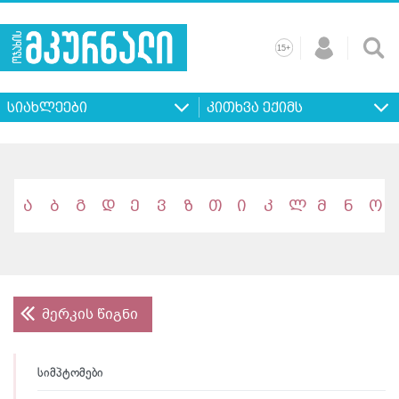
+
15
მთავარი
ჩვენ
რეკლამა
კონტაქტი
პროფილ
შესახებ
ხშირად
+
15
დასმული
სიახლეები
კითხვა ექიმს
კითხვები
ა
ბ
გ
დ
ე
ვ
ზ
თ
ი
კ
ლ
მ
ნ
ო
მერკის წიგნი
სიმპტომები