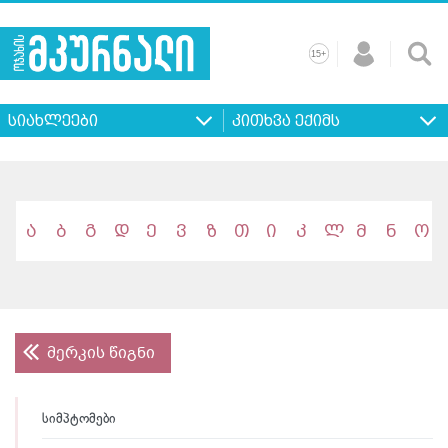
+
15
მთავარი
ჩვენ
რეკლამა
კონტაქტი
პროფილ
შესახებ
ხშირად
+
15
დასმული
სიახლეები
კითხვა ექიმს
კითხვები
ა
ბ
გ
დ
ე
ვ
ზ
თ
ი
კ
ლ
მ
ნ
ო
მერკის წიგნი
სიმპტომები