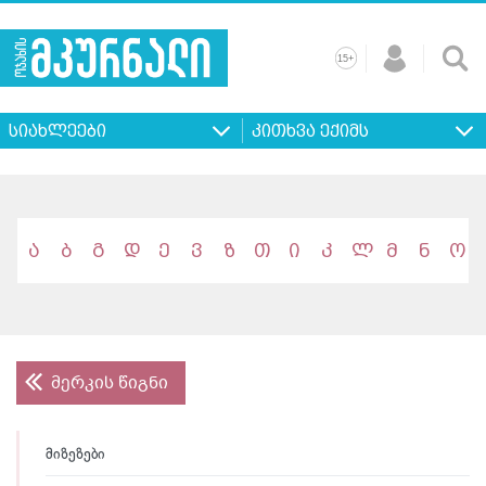
+
15
მთავარი
ჩვენ
რეკლამა
კონტაქტი
პროფილ
შესახებ
ხშირად
+
15
დასმული
სიახლეები
კითხვა ექიმს
კითხვები
ა
ბ
გ
დ
ე
ვ
ზ
თ
ი
კ
ლ
მ
ნ
ო
მერკის წიგნი
მიზეზები