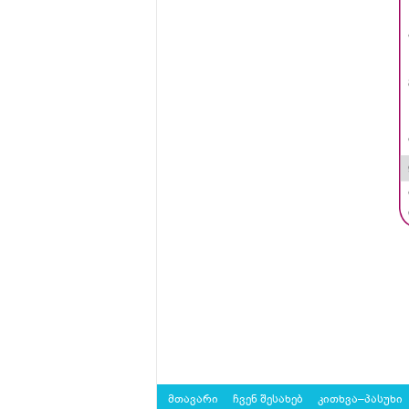
მთავარი
ჩვენ შესახებ
კითხვა–პასუხი