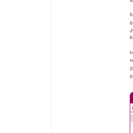
ბ
გ
კ
ჩ
ს
ი
ე
გ