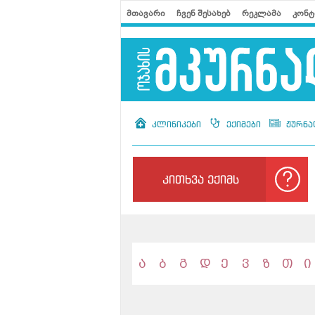
მთავარი
ჩვენ შესახებ
რეკლამა
კონტ
კლინიკები
ექიმები
ჟურნა
კითხვა ექიმს
ა
ბ
გ
დ
ე
ვ
ზ
თ
ი