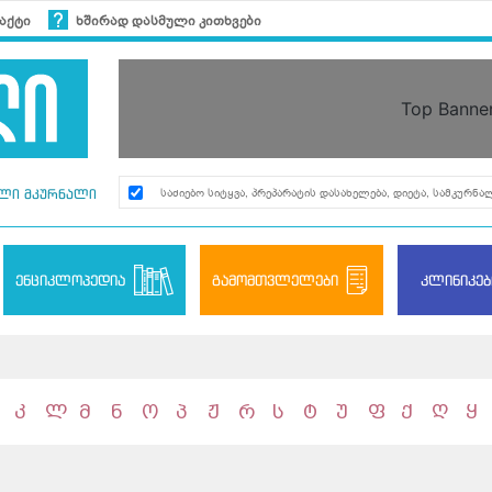
აქტი
ხშირად დასმული კითხვები
Top Banne
ლი მკურნალი
ენციკლოპედია
გამომთვლელები
კლინიკებ
კ
ლ
მ
ნ
ო
პ
ჟ
რ
ს
ტ
უ
ფ
ქ
ღ
ყ