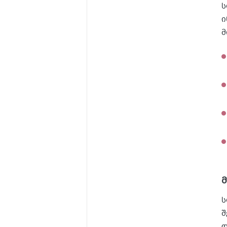
ს
ი
მ
ს
შ
დ