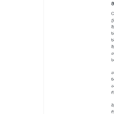
მ
C
ქ
შ
ხ
ხ
შ
ა
ს
ა
ნ
ა
რ
მ
რ