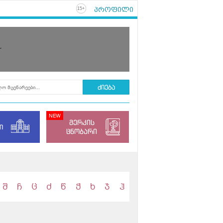
პროფილი
+
15
r
მერკის
ი
ცნობარი
შ
ჩ
ც
ძ
წ
ჭ
ხ
ჯ
ჰ