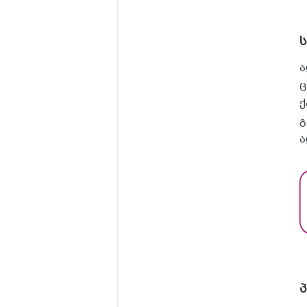
ა
ც
ქ
გ
ა