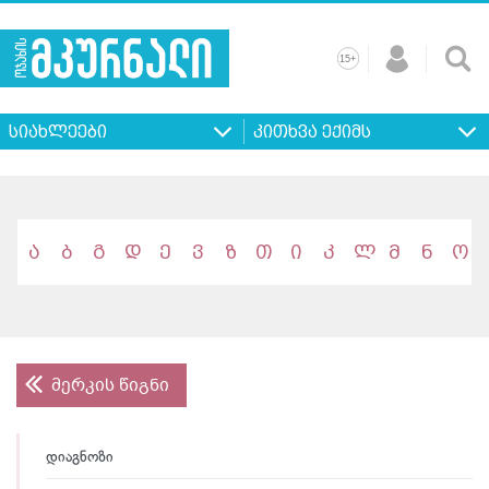
+
15
მთავარი
ჩვენ
რეკლამა
კონტაქტი
პროფილ
შესახებ
ხშირად
+
15
დასმული
სიახლეები
კითხვა ექიმს
კითხვები
ა
ბ
გ
დ
ე
ვ
ზ
თ
ი
კ
ლ
მ
ნ
ო
მერკის წიგნი
დიაგნოზი