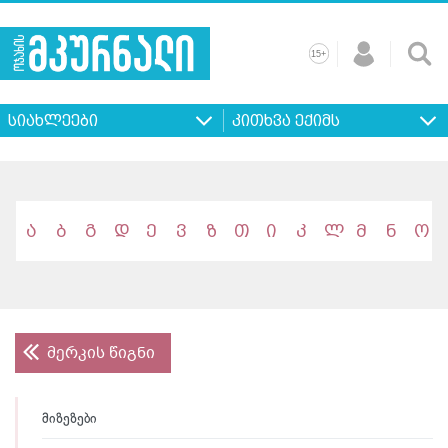
+
15
მთავარი
ჩვენ
რეკლამა
კონტაქტი
პროფილ
შესახებ
ხშირად
+
15
დასმული
სიახლეები
კითხვა ექიმს
კითხვები
ა
ბ
გ
დ
ე
ვ
ზ
თ
ი
კ
ლ
მ
ნ
ო
მერკის წიგნი
მიზეზები