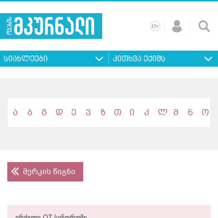
+
15
მთავარი
ჩვენ
რეკლამა
კონტაქტი
პროფილ
შესახებ
ხშირად
+
15
დასმული
სიახლეები
კითხვა ექიმს
კითხვები
ა
ბ
გ
დ
ე
ვ
ზ
თ
ი
კ
ლ
მ
ნ
ო
მერკის წიგნი
გრძელი QT სინდრომი