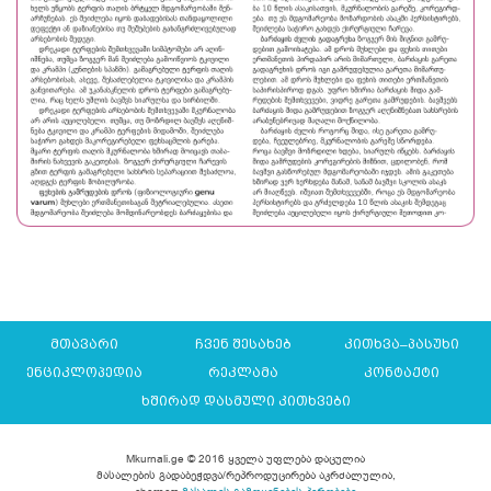
მთავარი
ჩვენ შესახებ
კითხვა–პასუხი
ენციკლოპედია
რეკლამა
კონტაქტი
ხშირად დასმული კითხვები
Mkurnali.ge © 2016 ყველა უფლება დაცულია
მასალების გადაბეჭდვა/რეპროდუცირება აკრძალულია,