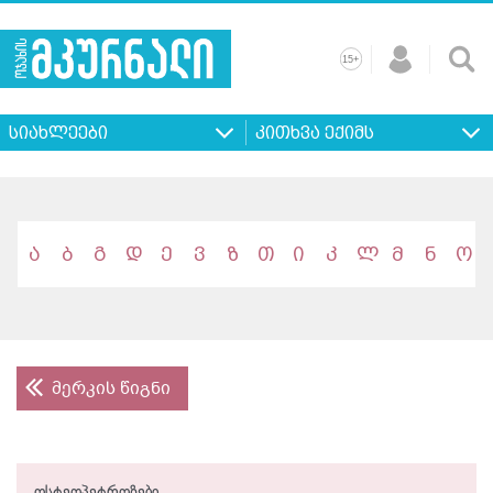
+
15
მთავარი
ჩვენ
რეკლამა
კონტაქტი
პროფილ
შესახებ
ხშირად
+
15
დასმული
სიახლეები
კითხვა ექიმს
კითხვები
ა
ბ
გ
დ
ე
ვ
ზ
თ
ი
კ
ლ
მ
ნ
ო
მერკის წიგნი
ოსტეოპეტროზები