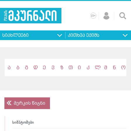
+
15
მთავარი
ჩვენ
რეკლამა
კონტაქტი
პროფილ
შესახებ
ხშირად
+
15
დასმული
სიახლეები
კითხვა ექიმს
კითხვები
ა
ბ
გ
დ
ე
ვ
ზ
თ
ი
კ
ლ
მ
ნ
ო
მერკის წიგნი
სიმპტომები