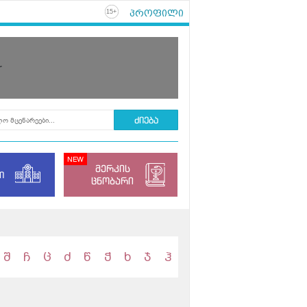
პროფილი
+
15
r
მერკის
ი
ცნობარი
შ
ჩ
ც
ძ
წ
ჭ
ხ
ჯ
ჰ