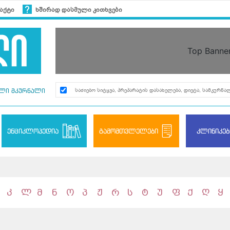
აქტი
ხშირად დასმული კითხვები
Top Banne
ლი მკურნალი
ენციკლოპედია
გამომთვლელები
კლინიკებ
კ
ლ
მ
ნ
ო
პ
ჟ
რ
ს
ტ
უ
ფ
ქ
ღ
ყ