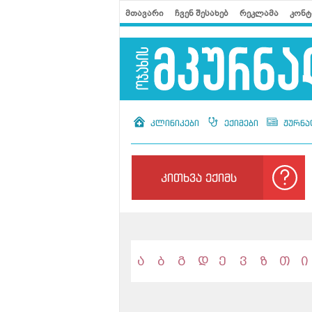
მთავარი
ჩვენ შესახებ
რეკლამა
კონტ
კლინიკები
ექიმები
ჟურნა
კითხვა ექიმს
ა
ბ
გ
დ
ე
ვ
ზ
თ
ი