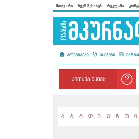
მთავარი
ჩვენ შესახებ
რეკლამა
კონტ
კლინიკები
ექიმები
ჟურნა
კითხვა ექიმს
ა
ბ
გ
დ
ე
ვ
ზ
თ
ი