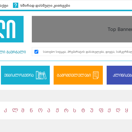
აქტი
ხშირად დასმული კითხვები
Top Banne
ლი მკურნალი
ენციკლოპედია
გამომთვლელები
კლინიკებ
კ
ლ
მ
ნ
ო
პ
ჟ
რ
ს
ტ
უ
ფ
ქ
ღ
ყ