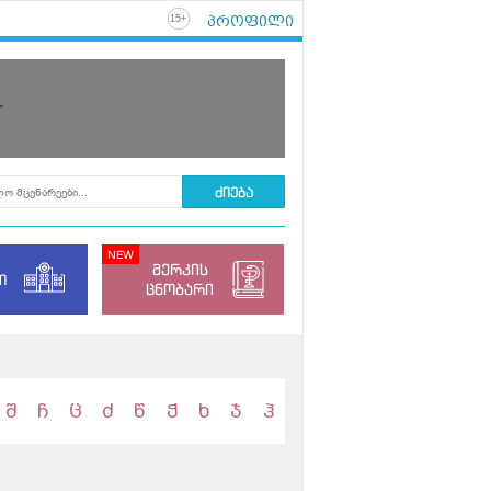
პროფილი
+
15
r
მერკის
ი
ცნობარი
შ
ჩ
ც
ძ
წ
ჭ
ხ
ჯ
ჰ