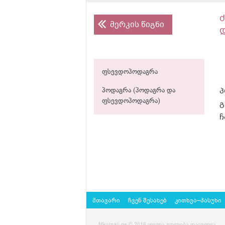
მერკის წიგნი
ფსევდოპოდაგრა
პ
პოდაგრა (პოდაგრა და
ფსევდოპოდაგრა)
გ
ჩ
მთავარი
ჩვენ შესახებ
კითხვა–პასუხი