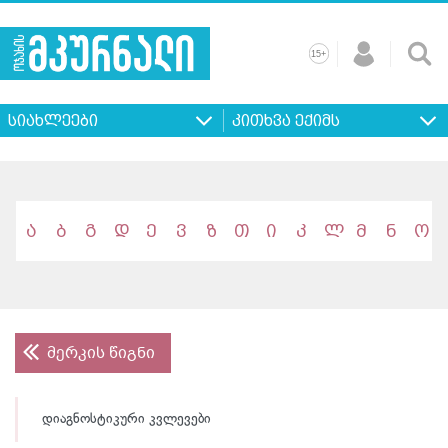
+
15
მთავარი
ჩვენ
რეკლამა
კონტაქტი
პროფილ
შესახებ
ხშირად
+
15
დასმული
სიახლეები
კითხვა ექიმს
კითხვები
ა
ბ
გ
დ
ე
ვ
ზ
თ
ი
კ
ლ
მ
ნ
ო
მერკის წიგნი
დიაგნოსტიკური კვლევები