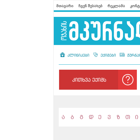
მთავარი
ჩვენ შესახებ
რეკლამა
კონტ
კლინიკები
ექიმები
ჟურნა
კითხვა ექიმს
ა
ბ
გ
დ
ე
ვ
ზ
თ
ი