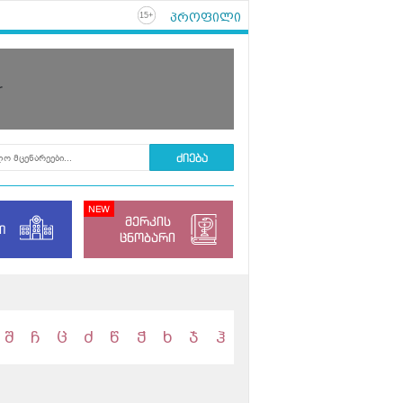
პროფილი
+
15
r
მერკის
ი
ცნობარი
შ
ჩ
ც
ძ
წ
ჭ
ხ
ჯ
ჰ