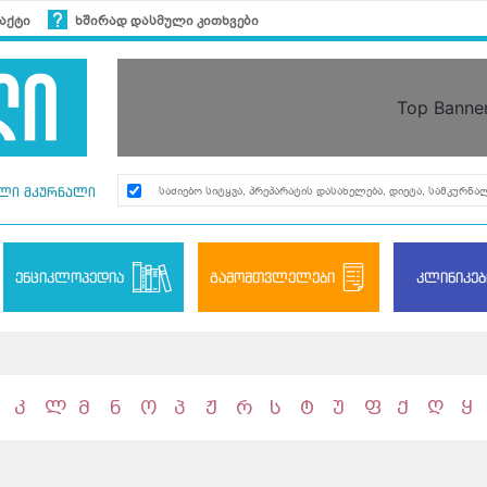
აქტი
ხშირად დასმული კითხვები
Top Banne
ლი მკურნალი
ენციკლოპედია
გამომთვლელები
კლინიკებ
კ
ლ
მ
ნ
ო
პ
ჟ
რ
ს
ტ
უ
ფ
ქ
ღ
ყ