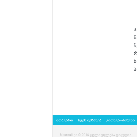
პ
წ
ჩ
რ
ხ
პ
მთავარი
ჩვენ შესახებ
კითხვა–პასუხი
Mkurnali.ge © 2016 ყველა უფლება დაცულია