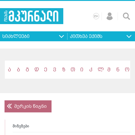
+
15
მთავარი
ჩვენ
რეკლამა
კონტაქტი
პროფილ
შესახებ
ხშირად
+
15
დასმული
სიახლეები
კითხვა ექიმს
კითხვები
ა
ბ
გ
დ
ე
ვ
ზ
თ
ი
კ
ლ
მ
ნ
ო
მერკის წიგნი
მიზეზები