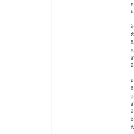
გ
ნ
ზ
რ
მ
თ
დ
შ
ნ
ნ
უ
დ
მ
ს
რ