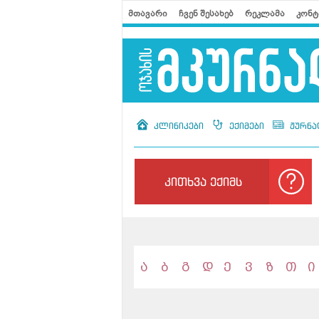
მთავარი
ჩვენ შესახებ
რეკლამა
კონტ
კლინიკები
ექიმები
ჟურნა
კითხვა ექიმს
ა
ბ
გ
დ
ე
ვ
ზ
თ
ი