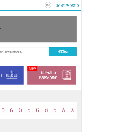
პროფილი
+
15
r
მერკის
ი
ცნობარი
შ
ჩ
ც
ძ
წ
ჭ
ხ
ჯ
ჰ