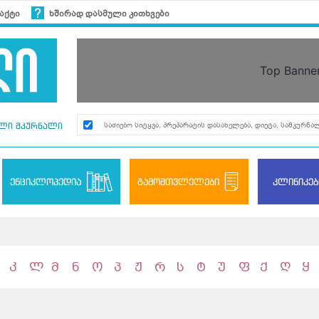
აქტი
ხშირად დასმული კითხვები
Top Banne
ლი მკურნალი
ენციკლოპედია
გამომთვლელები
კლინიკებ
კ
ლ
მ
ნ
ო
პ
ჟ
რ
ს
ტ
უ
ფ
ქ
ღ
ყ