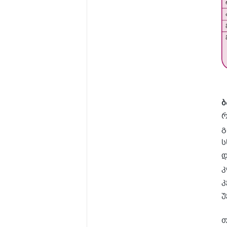
ბ
რ
გ
ს
დ
კ
კ
უ
თ