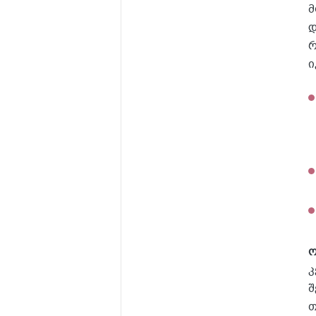
მ
დ
რ
ი
ო
კ
შ
თ