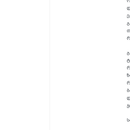
რ
დ
ე
გ
თ
რ
გ
ტ
რ
ზ
რ
ბ
დ
ჯ
ს