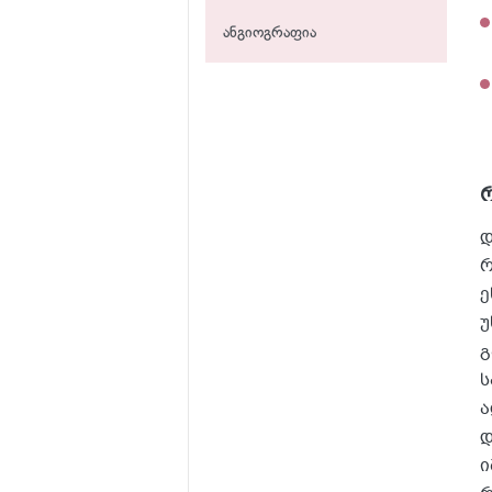
ანგიოგრაფია
დ
რ
ე
უ
გ
ს
ა
დ
ი