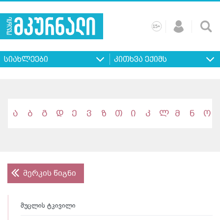
+
15
მთავარი
ჩვენ
რეკლამა
კონტაქტი
პროფილ
შესახებ
ხშირად
+
15
დასმული
სიახლეები
კითხვა ექიმს
კითხვები
ა
ბ
გ
დ
ე
ვ
ზ
თ
ი
კ
ლ
მ
ნ
ო
მერკის წიგნი
მუცლის ტკივილი