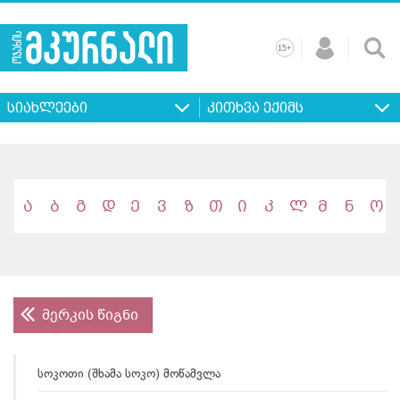
+
15
მთავარი
ჩვენ
რეკლამა
კონტაქტი
პროფილ
შესახებ
ხშირად
+
15
დასმული
სიახლეები
კითხვა ექიმს
კითხვები
ა
ბ
გ
დ
ე
ვ
ზ
თ
ი
კ
ლ
მ
ნ
ო
მერკის წიგნი
სოკოთი (შხამა სოკო) მოწამვლა