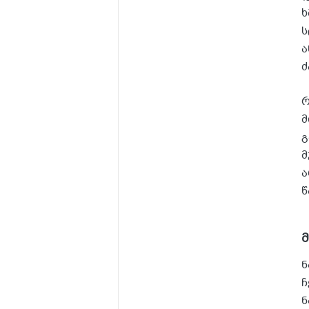
ხ
ს
ა
ძ
რ
მ
გ
მ
ა
წ
ნ
ჩ
ნ