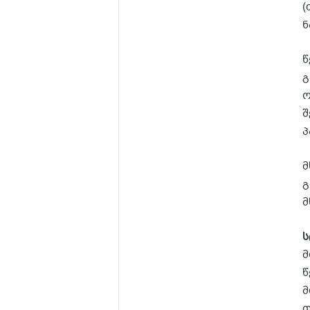
(
ნ
წ
გ
ო
შ
პ
მ
გ
მ
ს
მ
წ
მ
თ