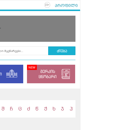
პროფილი
+
15
r
მერკის
ი
ცნობარი
შ
ჩ
ც
ძ
წ
ჭ
ხ
ჯ
ჰ