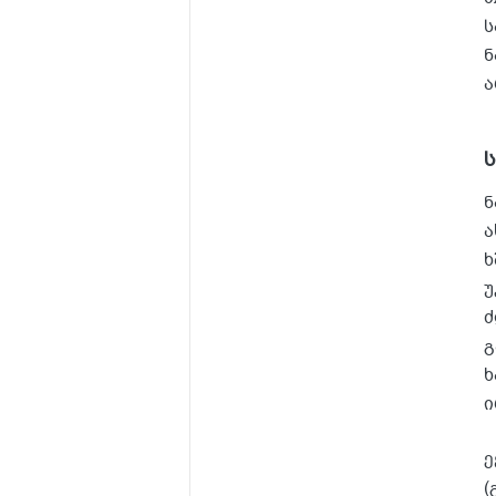
ს
ნ
ა
ნ
ა
ხ
უ
ძ
გ
ხ
ი
ე
(