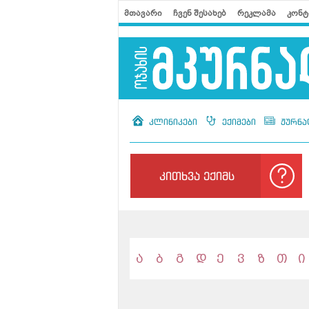
მთავარი
ჩვენ შესახებ
რეკლამა
კონტ
კლინიკები
ექიმები
ჟურნა
კითხვა ექიმს
ა
ბ
გ
დ
ე
ვ
ზ
თ
ი