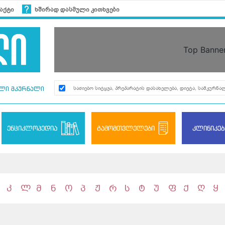
აქტი
ხშირად დასმული კითხვები
Top Banne
ლი მკურნალი
ენციკლოპედია
გამომთვლელები
კლინიკებ
კ
ლ
მ
ნ
ო
პ
ჟ
რ
ს
ტ
უ
ფ
ქ
ღ
ყ