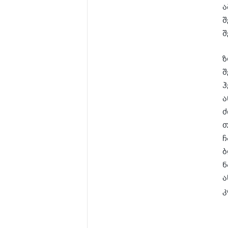
ა
შ
შ
ზ
შ
ჰ
ა
ძ
თ
ჩ
ბ
ნ
ა
კ