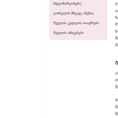
ო
მდგომარეობები)
ა
ჯორჯლის მწვავე იშემია
ნ
მუცლის კედლის თიაქრები
რ
ნ
მუცლის აბსცესები
შ
მ
გ
ა
თ
შ
მ
შ
შ