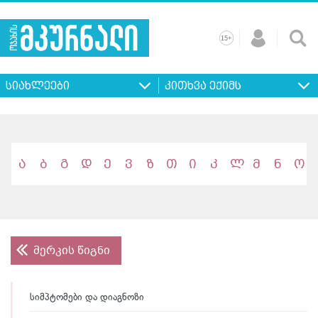
+
15
მთავარი
ჩვენ
რეკლამა
კონტაქტი
პროფილ
შესახებ
ხშირად
+
15
დასმული
სიახლეები
კითხვა ექიმს
კითხვები
ა
ბ
გ
დ
ე
ვ
ზ
თ
ი
კ
ლ
მ
ნ
ო
მერკის წიგნი
სიმპტომები და დიაგნოზი