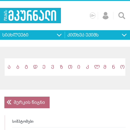
+
15
მთავარი
ჩვენ
რეკლამა
კონტაქტი
პროფილ
შესახებ
ხშირად
+
15
დასმული
სიახლეები
კითხვა ექიმს
კითხვები
ა
ბ
გ
დ
ე
ვ
ზ
თ
ი
კ
ლ
მ
ნ
ო
მერკის წიგნი
სიმპტომები