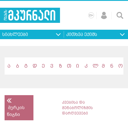
+
15
მთავარი
ჩვენ
რეკლამა
კონტაქტი
პროფილ
შესახებ
ხშირად
+
15
დასმული
სიახლეები
კითხვა ექიმს
კითხვები
ა
ბ
გ
დ
ე
ვ
ზ
თ
ი
კ
ლ
მ
ნ
ო
კვებისა და
მერკის
მეტაბოლიზმის
დარღვევები
წიგნი