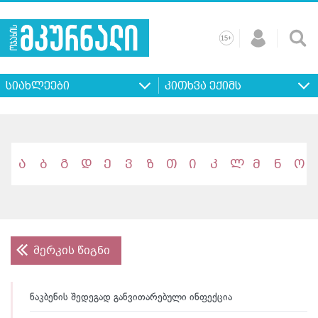
+
15
მთავარი
ჩვენ
რეკლამა
კონტაქტი
პროფილ
შესახებ
ხშირად
+
15
დასმული
სიახლეები
კითხვა ექიმს
კითხვები
ა
ბ
გ
დ
ე
ვ
ზ
თ
ი
კ
ლ
მ
ნ
ო
მერკის წიგნი
ნაკბენის შედეგად განვითარებული ინფექცია