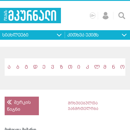
+
15
მთავარი
ჩვენ
რეკლამა
კონტაქტი
პროფილ
შესახებ
ხშირად
+
15
დასმული
სიახლეები
კითხვა ექიმს
კითხვები
ა
ბ
გ
დ
ე
ვ
ზ
თ
ი
კ
ლ
მ
ნ
ო
მერკის
მოხუცებულთა
წიგნი
ჯანმრთელობა
მოხუცთა მიმართ