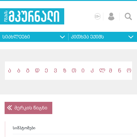
+
15
მთავარი
ჩვენ
რეკლამა
კონტაქტი
პროფილ
შესახებ
ხშირად
+
15
დასმული
სიახლეები
კითხვა ექიმს
კითხვები
ა
ბ
გ
დ
ე
ვ
ზ
თ
ი
კ
ლ
მ
ნ
ო
მერკის წიგნი
სიმპტომები