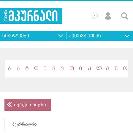
+
15
მთავარი
ჩვენ
რეკლამა
კონტაქტი
პროფილ
შესახებ
ხშირად
+
15
დასმული
სიახლეები
კითხვა ექიმს
კითხვები
ა
ბ
გ
დ
ე
ვ
ზ
თ
ი
კ
ლ
მ
ნ
ო
მერკის წიგნი
მკურნალობა