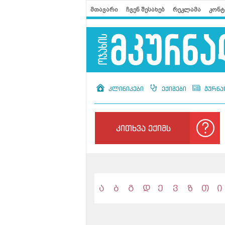
მთავარი
ჩვენ შესახებ
რეკლამა
კონტ
კლინიკები
ექიმები
ჟურნა
კითხვა ექიმს
ა
ბ
გ
დ
ე
ვ
ზ
თ
ი