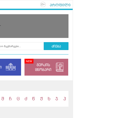
პროფილი
+
15
r
მერკის
ი
ცნობარი
შ
ჩ
ც
ძ
წ
ჭ
ხ
ჯ
ჰ