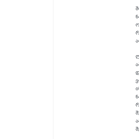
შ
ნ
ო
რ
ა
ლ
ა
დ
ვ
ი
ნ
რ
შ
ა
შ