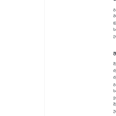
გ
მ
დ
ს
ე
შ
შ
ძ
ძ
გ
ს
ვ
შ
უ