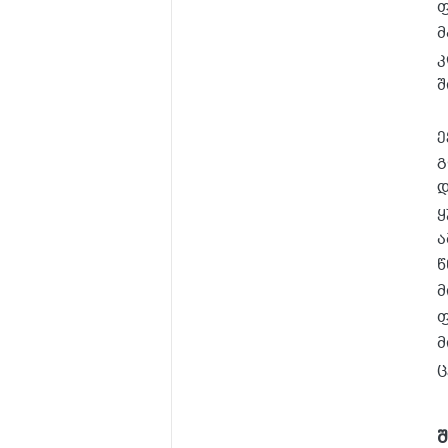
ფ
მ
კ
შ
ე
გ
დ
ყ
ა
წ
მ
ფ
მ
ც