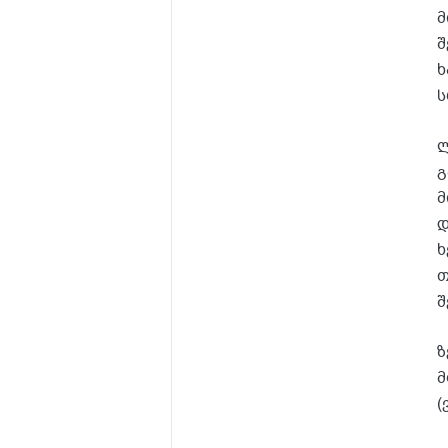
მ
შ
ხ
ს
ლ
გ
მ
დ
ხ
თ
შ
ზ
მ
(