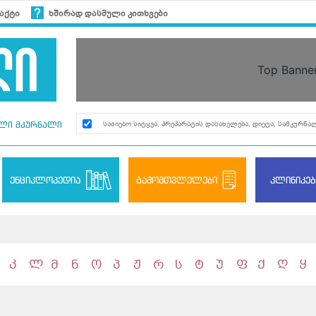
აქტი
ხშირად დასმული კითხვები
Top Banne
ლი მკურნალი
ენციკლოპედია
გამომთვლელები
კლინიკებ
კ
ლ
მ
ნ
ო
პ
ჟ
რ
ს
ტ
უ
ფ
ქ
ღ
ყ