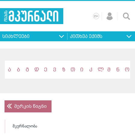
+
15
მთავარი
ჩვენ
რეკლამა
კონტაქტი
პროფილ
შესახებ
ხშირად
+
15
დასმული
სიახლეები
კითხვა ექიმს
კითხვები
ა
ბ
გ
დ
ე
ვ
ზ
თ
ი
კ
ლ
მ
ნ
ო
მერკის წიგნი
მკურნალობა