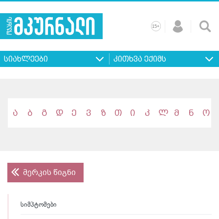
+
15
მთავარი
ჩვენ
რეკლამა
კონტაქტი
პროფილ
შესახებ
ხშირად
+
15
დასმული
სიახლეები
კითხვა ექიმს
კითხვები
ა
ბ
გ
დ
ე
ვ
ზ
თ
ი
კ
ლ
მ
ნ
ო
მერკის წიგნი
სიმპტომები