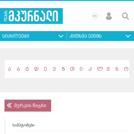
+
15
მთავარი
ჩვენ
რეკლამა
კონტაქტი
პროფილ
შესახებ
ხშირად
+
15
დასმული
სიახლეები
კითხვა ექიმს
კითხვები
ა
ბ
გ
დ
ე
ვ
ზ
თ
ი
კ
ლ
მ
ნ
ო
მერკის წიგნი
სიმპტომები