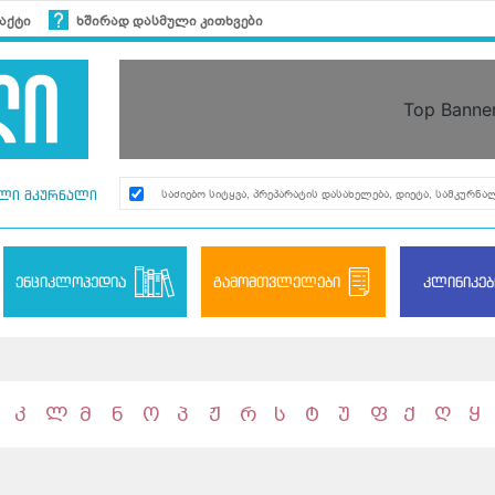
აქტი
ხშირად დასმული კითხვები
Top Banne
ლი მკურნალი
ენციკლოპედია
გამომთვლელები
კლინიკებ
კ
ლ
მ
ნ
ო
პ
ჟ
რ
ს
ტ
უ
ფ
ქ
ღ
ყ