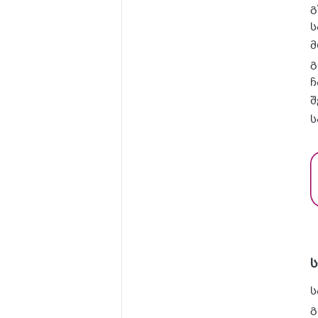
გ
ს
მ
გ
ჩ
შ
ს
ს
გ