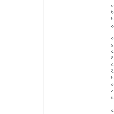
მ
ს
ს
გ
ა
ყ
ა
მ
შ
შ
ს
ა
ა
მ
პ