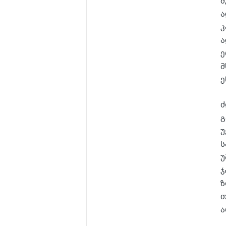
მ
ა
კ
ა
ე
მ
ე
ძ
გ
უ
ს
უ
ჯ
ზ
თ
ა