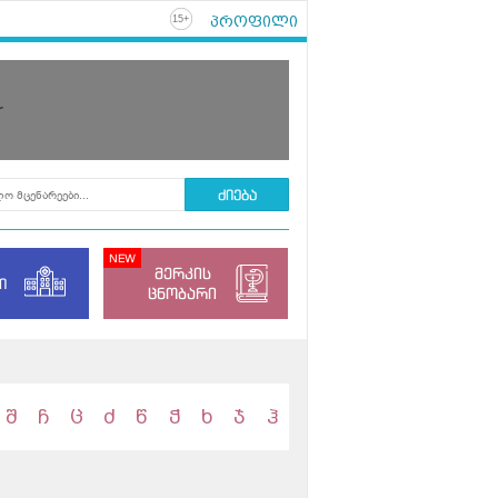
პროფილი
+
15
r
მერკის
ი
ცნობარი
შ
ჩ
ც
ძ
წ
ჭ
ხ
ჯ
ჰ