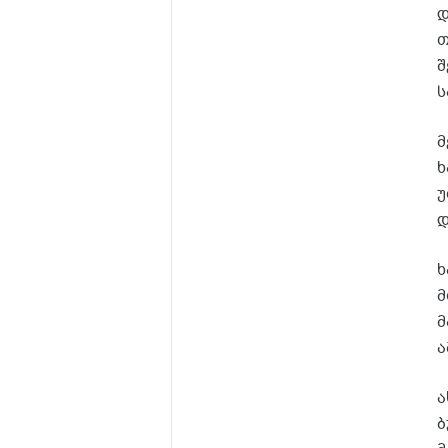
დ
თ
შ
ს
მ
ხ
უ
დ
ხ
მ
მ
ა
ა
ბ