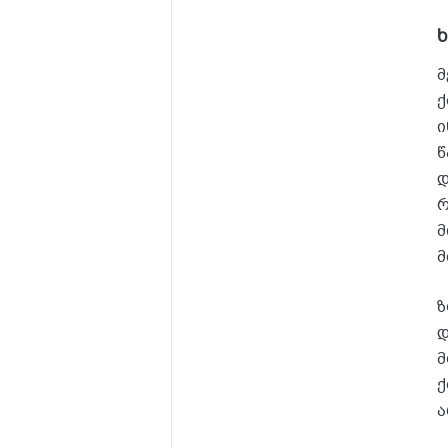
მ
ქ
ი
წ
დ
რ
მ
მ
ზ
დ
მ
ქ
ა