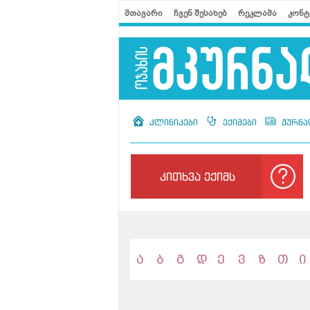
მთავარი
ჩვენ შესახებ
რეკლამა
კონტ
კლინიკები
ექიმები
ჟურნა
კითხვა ექიმს
ა
ბ
გ
დ
ე
ვ
ზ
თ
ი