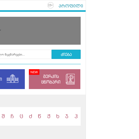
პროფილი
+
15
r
მერკის
ი
ცნობარი
შ
ჩ
ც
ძ
წ
ჭ
ხ
ჯ
ჰ