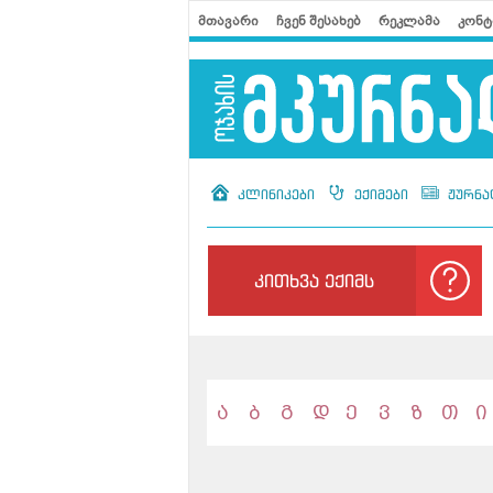
მთავარი
ჩვენ შესახებ
რეკლამა
კონტ
კლინიკები
ექიმები
ჟურნა
კითხვა ექიმს
ა
ბ
გ
დ
ე
ვ
ზ
თ
ი