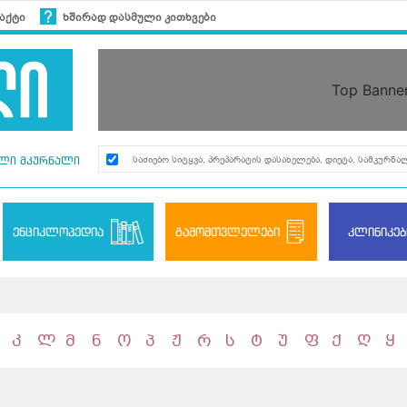
აქტი
ხშირად დასმული კითხვები
Top Banne
ლი მკურნალი
ენციკლოპედია
გამომთვლელები
კლინიკებ
კ
ლ
მ
ნ
ო
პ
ჟ
რ
ს
ტ
უ
ფ
ქ
ღ
ყ