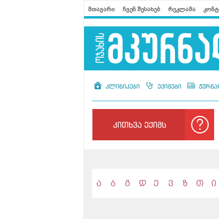
მთავარი
ჩვენ შესახებ
რეკლამა
კონტ
კლინიკები
ექიმები
ჟურნა
კითხვა ექიმს
ა
ბ
გ
დ
ე
ვ
ზ
თ
ი