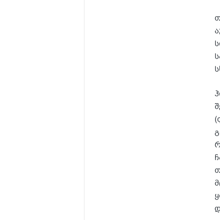
თ
ა
ს
ს
ს
ჰ
შ
(
გ
რ
ჩ
თ
მ
ყ
დ