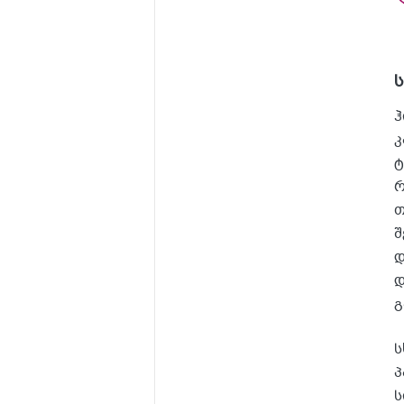
ჰ
კ
ტ
რ
თ
შ
დ
დ
გ
ს
პ
ს