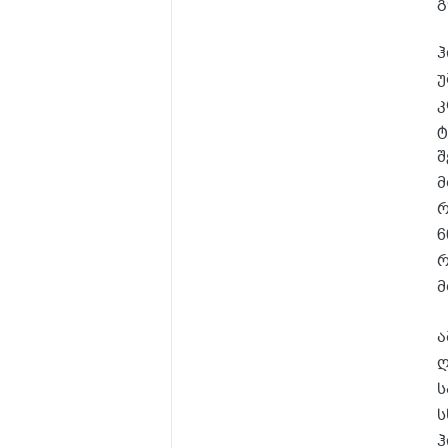
გ
ჰ
უ
კ
ტ
შ
მ
რ
6
რ
მ
ა
ღ
ს
ს
ჰ