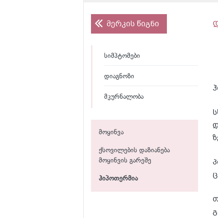
მერკის წიგნი
სიმპტომები
დიაგნოზი
ჰ
მკურნალობა
ს
დ
მოყინვა
ზ
ქსოვილების დაზიანება
პ
მოყინვის გარეშე
ც
ჰიპოთერმია
თ
გ