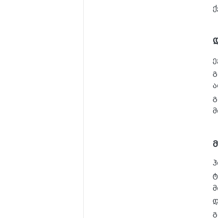
ქ
ე
გ
ა
გ
მ
ჰ
ტ
მ
დ
გ