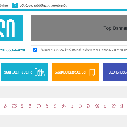
აქტი
ხშირად დასმული კითხვები
Top Banne
ლი მკურნალი
ენციკლოპედია
გამომთვლელები
კლინიკებ
კ
ლ
მ
ნ
ო
პ
ჟ
რ
ს
ტ
უ
ფ
ქ
ღ
ყ