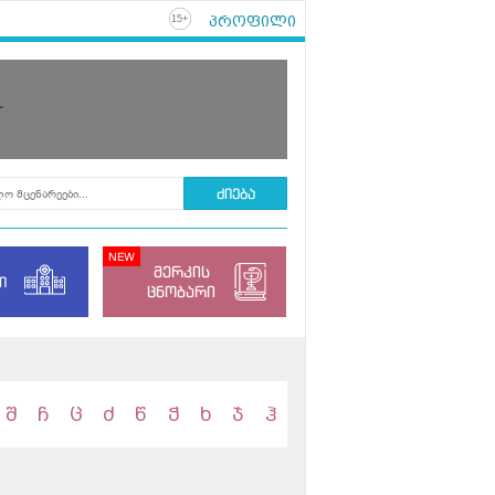
პროფილი
+
15
r
მერკის
ი
ცნობარი
შ
ჩ
ც
ძ
წ
ჭ
ხ
ჯ
ჰ