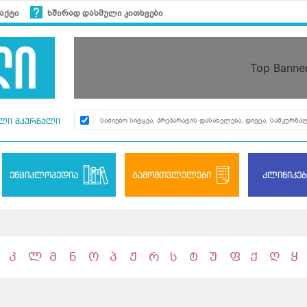
აქტი
ხშირად დასმული კითხვები
Top Banne
ლი მკურნალი
ენციკლოპედია
გამომთვლელები
კლინიკებ
კ
ლ
მ
ნ
ო
პ
ჟ
რ
ს
ტ
უ
ფ
ქ
ღ
ყ