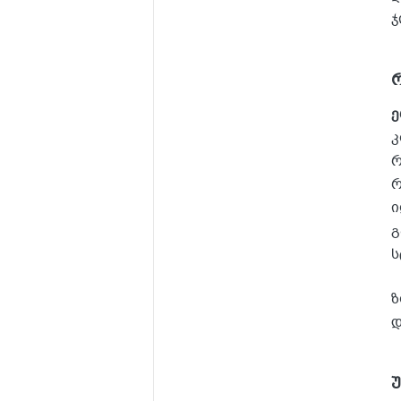
ჯ
ე
კ
რ
რ
ი
გ
ს
ზ
დ