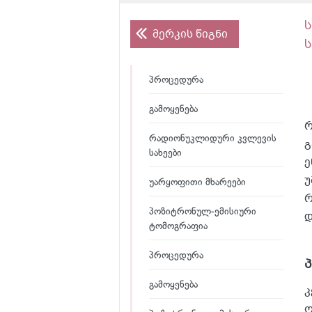
მერკის წიგნი
პროცედურა
გამოყენება
რ
რადიონუკლიდური კვლევის
გ
სახეები
ე
უ
უარყოფითი მხარეები
რ
პოზიტრონულ-ემისიური
დ
ტომოგრაფია
პროცედურა
გამოყენება
კ
ო