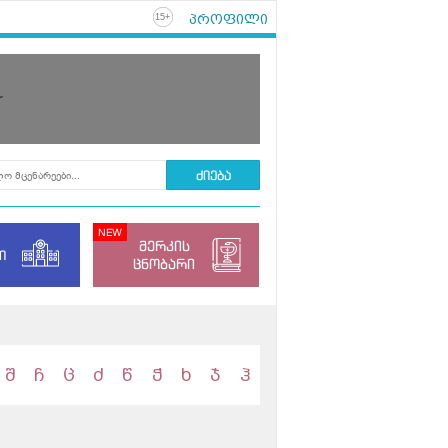
პროფილი
+
15
r
მერკის
ი
ცნობარი
შ
ჩ
ც
ძ
წ
ჭ
ხ
ჯ
ჰ