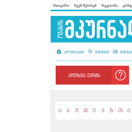
მთავარი
ჩვენ შესახებ
რეკლამა
კონტ
კლინიკები
ექიმები
ჟურნა
კითხვა ექიმს
ა
ბ
გ
დ
ე
ვ
ზ
თ
ი