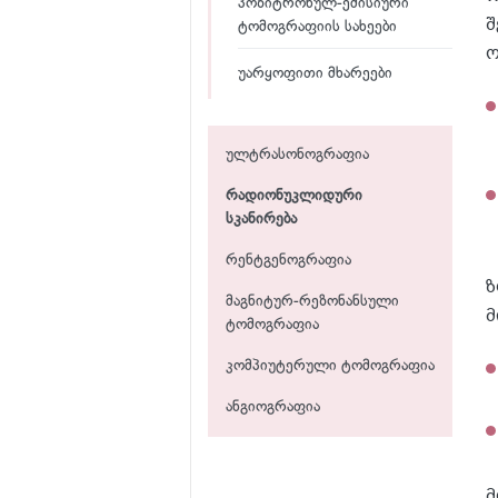
პოზიტრონულ-ემისიური
შ
ტომოგრაფიის სახეები
ო
უარყოფითი მხარეები
ულტრასონოგრაფია
რადიონუკლიდური
სკანირება
რენტგენოგრაფია
ზ
მაგნიტურ-რეზონანსული
მ
ტომოგრაფია
კომპიუტერული ტომოგრაფია
ანგიოგრაფია
მ