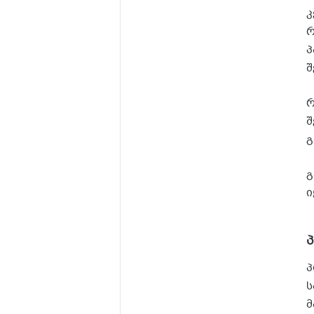
კ
რ
პ
შ
რ
შ
გ
გ
ი
პ
ს
მ