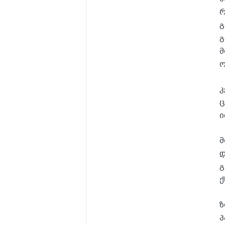
რ
გ
გ
მ
ო
კ
ც
ი
მ
დ
გ
ქ
ზ
პ