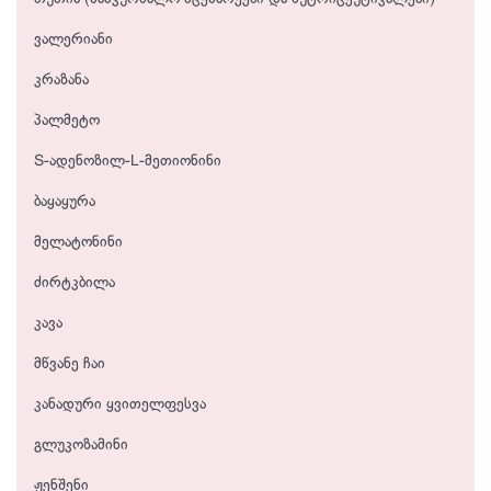
ვალერიანი
კრაზანა
პალმეტო
S-ადენოზილ-L-მეთიონინი
ბაყაყურა
მელატონინი
ძირტკბილა
კავა
მწვანე ჩაი
კანადური ყვითელფესვა
გლუკოზამინი
ჟენშენი