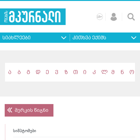
+
15
მთავარი
ჩვენ
რეკლამა
კონტაქტი
პროფილ
შესახებ
ხშირად
+
15
დასმული
სიახლეები
კითხვა ექიმს
კითხვები
ა
ბ
გ
დ
ე
ვ
ზ
თ
ი
კ
ლ
მ
ნ
ო
მერკის წიგნი
სიმპტომები