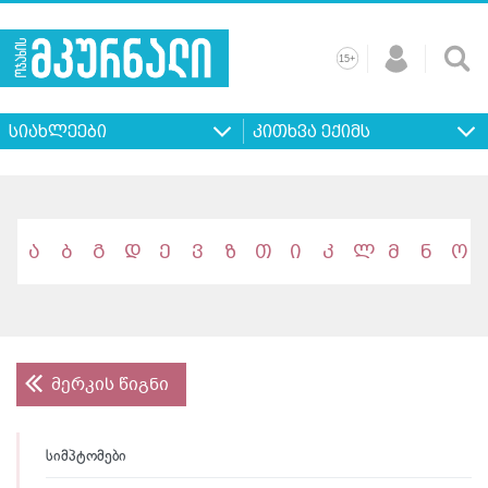
+
15
მთავარი
ჩვენ
რეკლამა
კონტაქტი
პროფილ
შესახებ
ხშირად
+
15
დასმული
სიახლეები
კითხვა ექიმს
კითხვები
ა
ბ
გ
დ
ე
ვ
ზ
თ
ი
კ
ლ
მ
ნ
ო
მერკის წიგნი
სიმპტომები