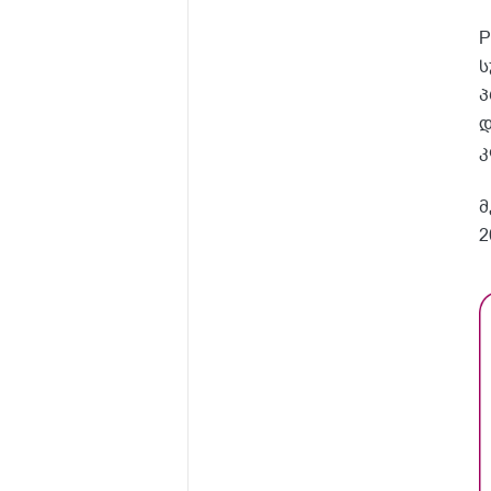
P
ს
პ
დ
კ
მ
2