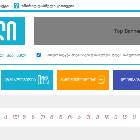
აქტი
ხშირად დასმული კითხვები
Top Banne
ლი მკურნალი
ენციკლოპედია
გამომთვლელები
კლინიკებ
კ
ლ
მ
ნ
ო
პ
ჟ
რ
ს
ტ
უ
ფ
ქ
ღ
ყ