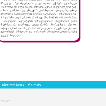
ენციკლოპედია
რეკლამა
ძალულია,