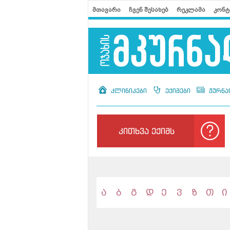
მთავარი
ჩვენ შესახებ
რეკლამა
კონტ
კლინიკები
ექიმები
ჟურნა
კითხვა ექიმს
ა
ბ
გ
დ
ე
ვ
ზ
თ
ი