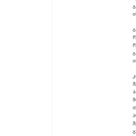
გ
ი
გ
რ
რ
გ
ი
კ
შ
პ
შ
თ
პ
შ
გ