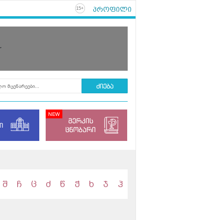
პროფილი
+
15
r
მერკის
ი
ცნობარი
შ
ჩ
ც
ძ
წ
ჭ
ხ
ჯ
ჰ