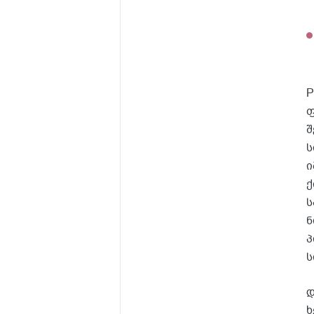
P
ფ
შ
ს
ი
ქ
ს
ნ
პ
ს
დ
ხ