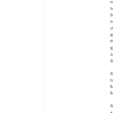
ი
ს
მ
ს
ა
დ
რ
დ
პ
მ
მ
ს
ზ
წ
მ
გ