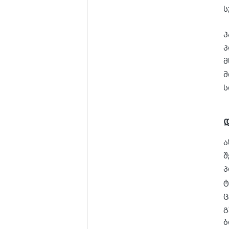
ს
პ
პ
მ
მ
ს
ა
შ
პ
ტ
ც
გ
ბ