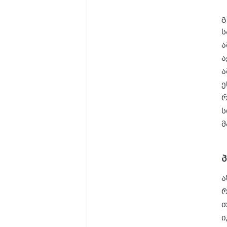
გ
ს
ა
ა
ა
ე
რ
ს
მ
ა
რ
თ
ი