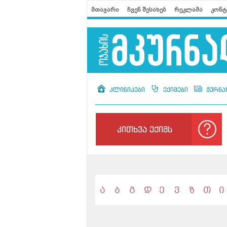
მთავარი
ჩვენ შესახებ
რეკლამა
კონტ
კლინიკები
ექიმები
ჟურნა
კითხვა ექიმს
ა
ბ
გ
დ
ე
ვ
ზ
თ
ი