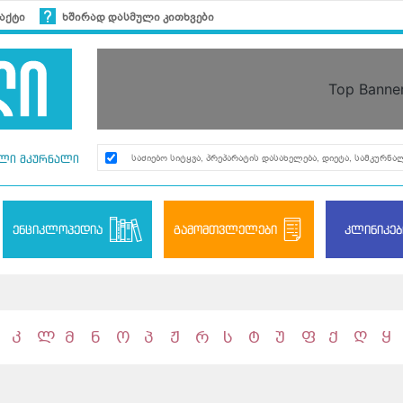
აქტი
ხშირად დასმული კითხვები
Top Banne
ლი მკურნალი
ენციკლოპედია
გამომთვლელები
კლინიკებ
კ
ლ
მ
ნ
ო
პ
ჟ
რ
ს
ტ
უ
ფ
ქ
ღ
ყ