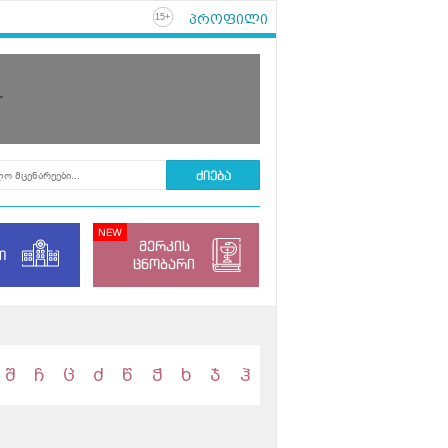
პროფილი
+
15
r
მერკის
ი
ცნობარი
შ
ჩ
ც
ძ
წ
ჭ
ხ
ჯ
ჰ