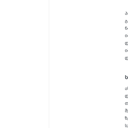
პ
გ
ნ
ი
დ
ი
დ
ა
დ
თ
შ
ზ
ს