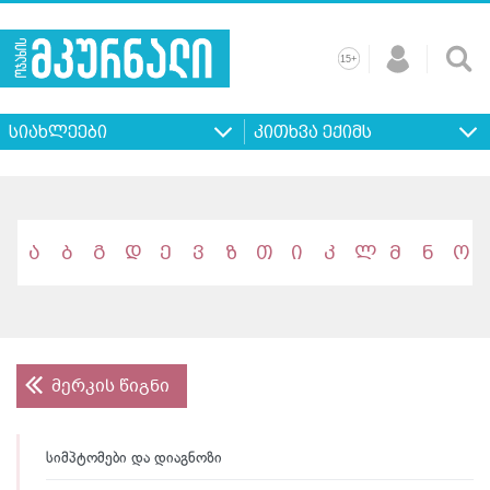
+
15
მთავარი
ჩვენ
რეკლამა
კონტაქტი
პროფილ
შესახებ
ხშირად
+
15
დასმული
სიახლეები
კითხვა ექიმს
კითხვები
ა
ბ
გ
დ
ე
ვ
ზ
თ
ი
კ
ლ
მ
ნ
ო
მერკის წიგნი
სიმპტომები და დიაგნოზი