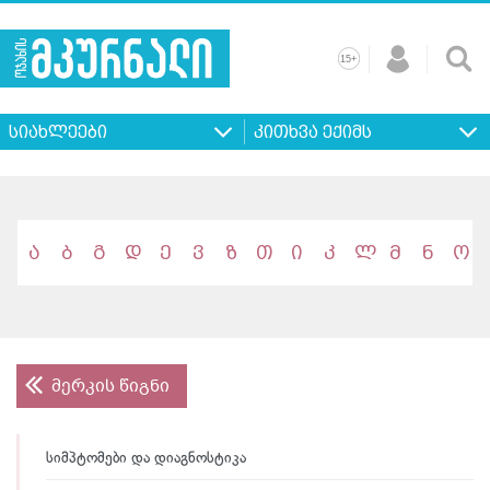
+
15
მთავარი
ჩვენ
რეკლამა
კონტაქტი
პროფილ
შესახებ
ხშირად
+
15
დასმული
სიახლეები
კითხვა ექიმს
კითხვები
ა
ბ
გ
დ
ე
ვ
ზ
თ
ი
კ
ლ
მ
ნ
ო
მერკის წიგნი
სიმპტომები და დიაგნოსტიკა