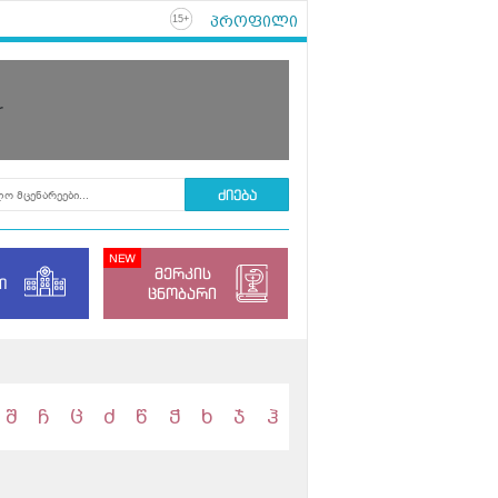
პროფილი
+
15
r
მერკის
ი
ცნობარი
შ
ჩ
ც
ძ
წ
ჭ
ხ
ჯ
ჰ