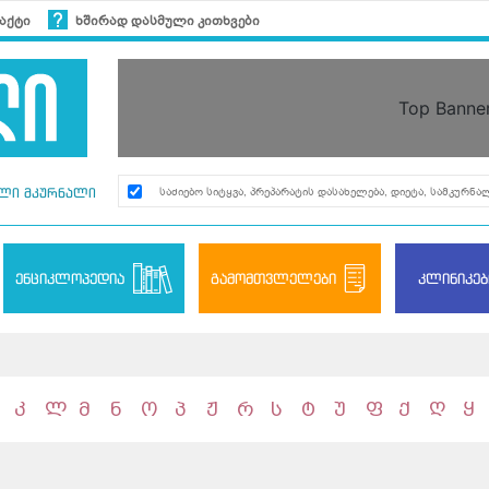
აქტი
ხშირად დასმული კითხვები
Top Banne
ლი მკურნალი
ენციკლოპედია
გამომთვლელები
კლინიკებ
კ
ლ
მ
ნ
ო
პ
ჟ
რ
ს
ტ
უ
ფ
ქ
ღ
ყ