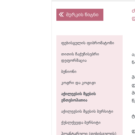
მერკის წიგნი
ფეხისგულის ფიბრომატოზი
ა
თითის ჩაქუჩისებრი
დეფორმაცია
ნ
ბუნიონი
მ
კოჟრი და კოჟიჟი
დ
მ
აქილევსის მყესის
წ
ენთესოპათია
აქილევსის მყესის ბურსიტი
ტ
ქუსლქვედა ბურსიტი
დ
პლანტარული (ფეხისგულის)