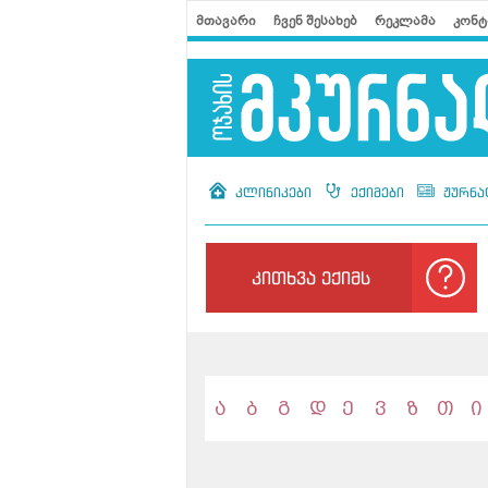
მთავარი
ჩვენ შესახებ
რეკლამა
კონტ
კლინიკები
ექიმები
ჟურნა
კითხვა ექიმს
ა
ბ
გ
დ
ე
ვ
ზ
თ
ი